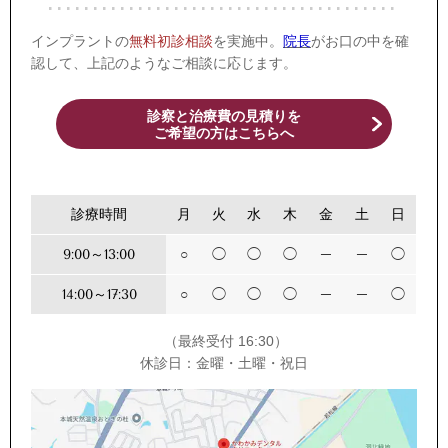
インプラントの
無料初診相談
を実施中。
院長
がお口の中を確
認して、上記のようなご相談に応じます。
診察と治療費の見積りを
​ご希望の方はこちらへ
診療時間
月
火
水
木
金
土
日
9:00～13:00
○
◯
◯
◯
─
─
◯
14:00～17:30
○
◯
◯
◯
─
─
◯
（最終受付 16:30）
休診日：金曜・土曜・祝日