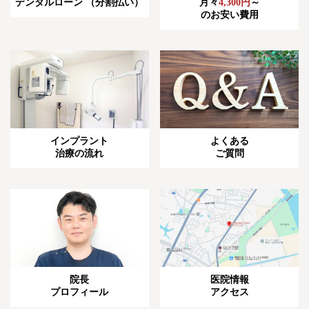
デンタルローン
（分割払い）
月々
4,300円
～
のお安い費用
インプラント
よくある
治療の流れ
ご質問
院長
医院情報
プロフィール
アクセス