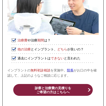
治療費
や治療
期間
は？
他の治療
とインプラント、
どちら
が良いの？
過去にインプラントは
できない
と言われた
インプラントの
無料初診相談
を実施中。
院長
がお口の中を確
認して、上記のようなご相談に応じます。
診察と治療費の見積りを
​ご希望の方はこちらへ