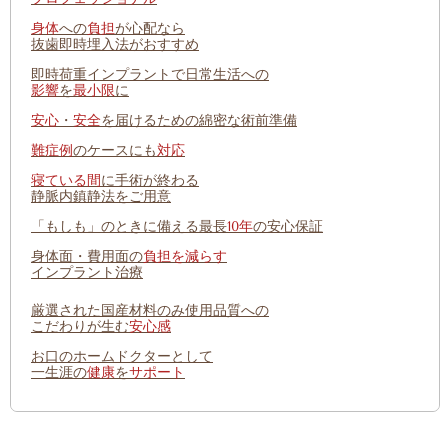
身体
への
負担
が心配なら
抜歯即時埋入法がおすすめ
即時荷重インプラントで日常生活への
影響
を
最小限
に
安心
・
安全
を届けるための綿密な術前準備
難症例
のケースにも
対応
寝ている間
に手術が終わる
静脈内鎮静法をご用意
「もしも」のときに備える最長
10年
の安心保証
身体面・費用面の
負担を減らす
インプラント治療
厳選された国産材料のみ使用品質への
こだわりが生む
安心感
お口のホームドクターとして
一生涯の
健康
を
サポート