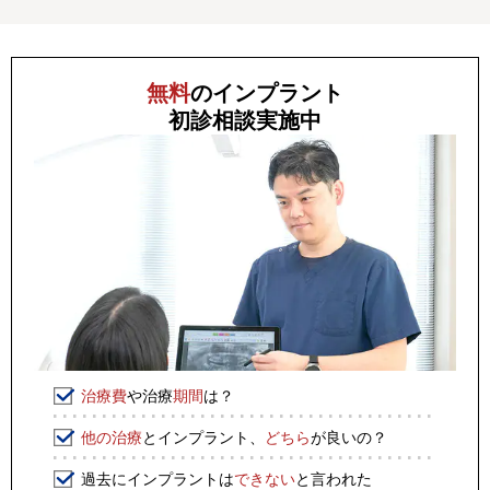
無料
のインプラント
初診相談
実施中
治療費
や治療
期間
は？
他の治療
とインプラント、
どちら
が良いの？
過去にインプラントは
できない
と言われた